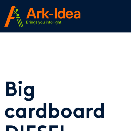
Skip
to
content
Big
cardboard